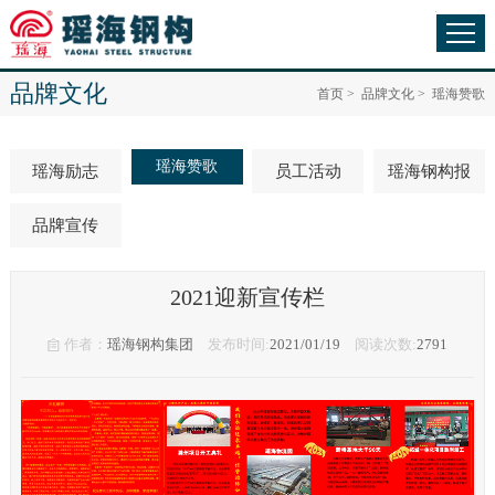
品牌文化
首页
>
品牌文化
>
瑶海赞歌
瑶海赞歌
瑶海励志
员工活动
瑶海钢构报
品牌宣传
2021迎新宣传栏
作者：
瑶海钢构集团
发布时间:
2021/01/19
阅读次数:
2791