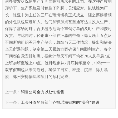
诸多突发状况使生产车间面临前所未有的压力。在这种严峻的
形势下，生产系统及时稳住了阵脚，灵活应对。以钱胜为厂
长，陈亚中为主任的三厂在瑶海钢构正式成立，随之蔡黎带领
的外包队也应邀加入。他们加班加点甚至通宵达旦投入生产，
保障了塞纳河畔，合肥游泳池两个重钢订单的及时生产和按时
发货。与此同时，轻钢事业部在汪总的带领下每天晚上五点从
不间断的组织召开生产例会，总结当天工作情况，提出和解决
当天所遇问题，制定第二天紧急方案确保车间顺利生产。各个
车间都自觉安排加班，据统计每天车间平均有70人从早晨7点
上班加班至晚上10点。这种现象从7月底持续至今，中秋十一
双节假期也从未间断过。确保了日立、应流、皖房、得力晶
质、郑州安得物流等项目的顺利完成。
上一条：
销售公司全力以赴忙销售
下一条：
工会分管的各部门齐抓瑶海钢构的“美容”建设