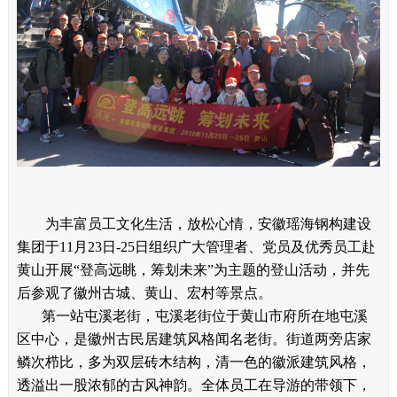
为丰富员工文化生活，放松心情，安徽瑶海钢构建设
集团于
11
月
23
日
-25
日组织广大管理者、党员及优秀员工赴
黄山开展“登高远眺，筹划未来”为主题的登山活动，并先
后参观了徽州古城、黄山、宏村等景点。
第一站屯溪老街，屯溪老街位于黄山市府所在地屯溪
区中心，是徽州古民居建筑风格闻名老街。街道两旁店家
鳞次栉比，多为双层砖木结构，清一色的徽派建筑风格，
透溢出一股浓郁的古风神韵。全体员工在导游的带领下，