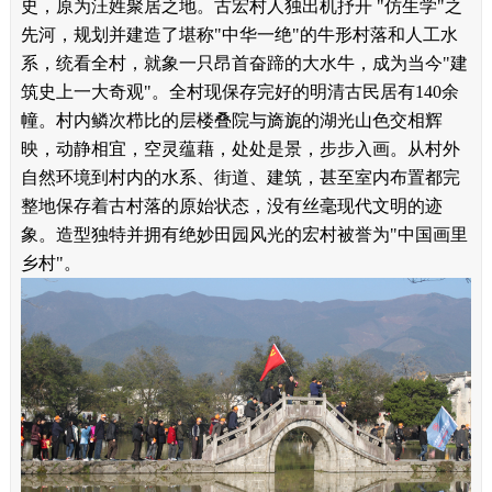
史，原为汪姓聚居之地。古宏村人独出机抒开
"
仿生学
"
之
先河，规划并建造了堪称
"
中华一绝
"
的牛形村落和人工水
系，统看全村，就象一只昂首奋蹄的大水牛，成为当今
"
建
筑史上一大奇观
"
。全村现保存完好的明清古民居有
140
余
幢。村内鳞次栉比的层楼叠院与旖旎的湖光山色交相辉
映，动静相宜，空灵蕴藉，处处是景，步步入画。从村外
自然环境到村内的水系、街道、建筑，甚至室内布置都完
整地保存着古村落的原始状态，没有丝毫现代文明的迹
象。造型独特并拥有绝妙田园风光的宏村被誉为
"
中国画里
乡村
"
。