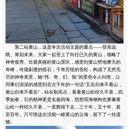
第二站黄山，这是本次活动主题的重点——登高远
眺、筹划未来。大家一起登上了向往已久的黄山，领略了
神奇俊秀、壮观美丽的黄山景区，感受到黄山劈地摩天的
奇峰，玲珑剔透的怪石，千奇百怪的苍松，构成了无穷无
尽的神奇美景，她“伟、奇、幻、险”的景色令人叫绝，让
同事们深深的感受到亘古千年的一句话“五岳归来不看山，
黄山归来不看岳”，站在制高点，看看黄山松经久不衰，四
季如春，它的精神更是名扬四海，想想瑶海钢构也要像黄
山松一样经久不衰，一直辉煌下去，三十年，五十年、甚
至百年。只可惜这次没能一睹黄山的云海，留下了一丝遗
憾。