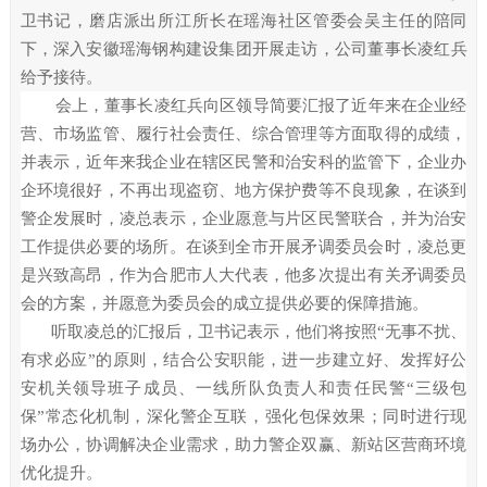
卫书记，磨店派出所江所长在瑶海社区管委会吴主任的陪同
下，
深入
安徽瑶海钢构建设集团
开展走访
，
公司董事长凌红兵
给予接待。
会上，董事长凌红兵向区领导简要汇报了近年来在企业经
营、市场监管、履行社会责任、综合管理等方面取得的成绩，
并表示，近年来我企业在辖区民警和治安科的监管下，企业办
企环境很好，不再出现盗窃、地方保护费等不良现象，在谈到
警企发展时，凌总表示，企业愿意与片区民警联合，并为治安
工作提供必要的场所。在谈到全市开展矛调委员会时，凌总更
是兴致高昂，作为合肥市人大代表，他多次提出有关矛调委员
会的方案，并愿意为委员会的成立提供必要的保障措施。
听取凌总的汇报后，卫书记表示，他们将按照
“无事不扰、
有求必应”的原则，结合公安职能，进一步建立好、发挥好公
安机关领导班子成员、一线所队负责人和责任民警“三级包
保”常态化机制，深化警企互联，强化包保效果；同时进行现
场办公，协调解决企业需求，助力警企双赢、新站区营商环境
优化提升。